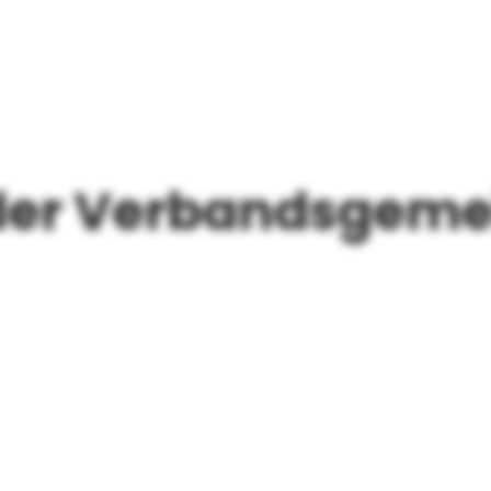
ÜBER MICH
R
der Verbandsgeme