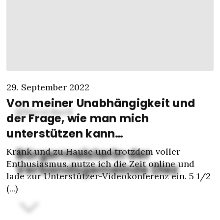
29. September 2022
Von meiner Unabhängigkeit und
der Frage, wie man mich
unterstützen kann…
Bürgermeisterin der
Krank und zu Hause und trotzdem voller
Enthusiasmus, nutze ich die Zeit online und
Verbandsgemeinde Diez
lade zur Unterstützer-Videokonferenz ein. 5 1/2
(...)