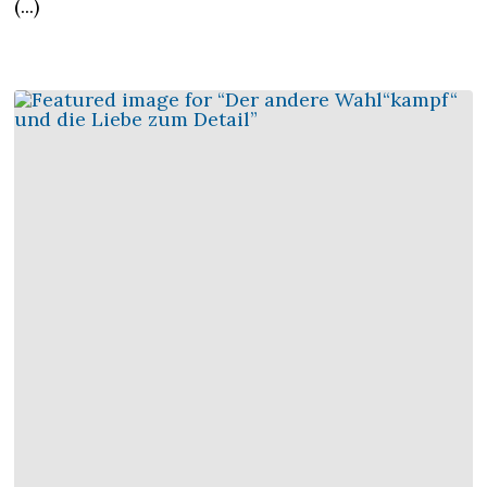
(...)